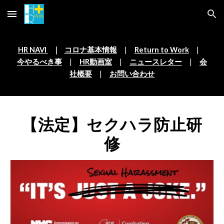
Skip to main content
Skip to navigation
HR NAVI 
   ｜   
コロナ基本情報
　|　
Return to Work
　|　
今やるべき事
　|　
HR動画室
　|　
ニュースレター
　|　
会
社概要
　|　
お問い合わせ
【法定】セクハラ防止研
修