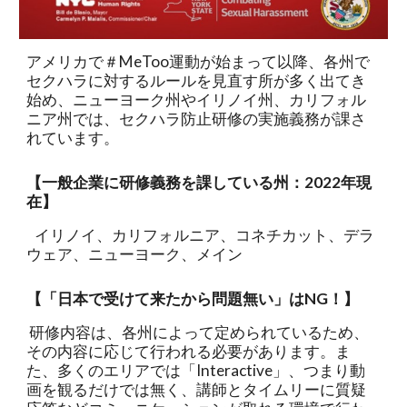
アメリカで＃MeToo運動が始まって以降、各州で
セクハラに対するルールを見直す所が多く出てき
始め、ニューヨーク州やイリノイ州、カリフォル
ニア州では、セクハラ防止研修の実施義務が課さ
れています。
【一般企業に研修義務を課している州：202
2
年現
在】
イリノイ、カリフォルニア、コネチカット、デラ
ウェア、ニューヨーク、メイン
【「日本で受けて来たから問題無い」はNG！】
 研修内容は、各州によって定められているため、
その内容に応じて行われる必要があります。ま
た、多くのエリアでは「Interactive」、つまり動
画を観るだけでは無く、講師とタイムリーに質疑