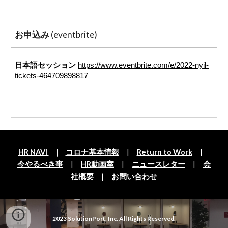
お申込み
 (eventbrite)
日本語セッション
https://www.eventbrite.com/e/2022-nyil-
tickets-464709898817
HR NAVI 
   ｜   
コロナ基本情報
　|　
Return to Work
　|　
今やるべき事
　|　
HR動画室
　|　
ニュースレター
　|　
会
社概要
　|　
お問い合わせ
2023 SolutionPort, Inc. All Rights Reserved.